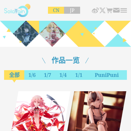
CN
JP
作品一览
全部
1/6
1/7
1/4
1/1
PuniPuni