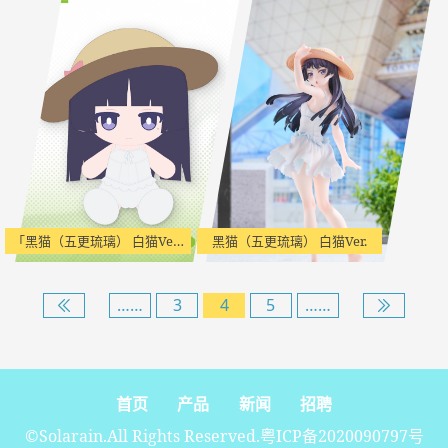
「黑猫（五更琉璃） 白猫Ver.」 PuniPuni坐姿毛绒娃娃
黑猫（五更琉璃） 白猫Ver.
……
3
4
5
……
首页
产品
新闻
招聘
©Solarain.All Rights Reserved.
粤ICP备2020090797号