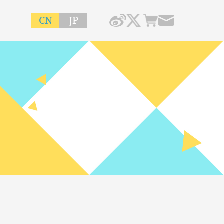
CN
JP