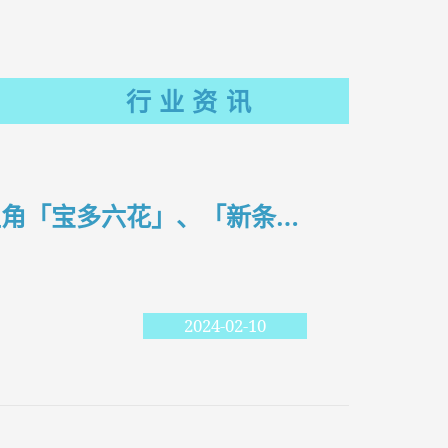
行业资讯
出自《GRIDMAN UNIVERSE 》中的， 三位女主角「宝多六花」、「新条茜」、「南梦芽」 以原创绘制企划「Dreamy Divas Ver.」形象手办化制作决定！
2024-02-10