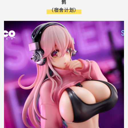
鹩
（宿舍计划）