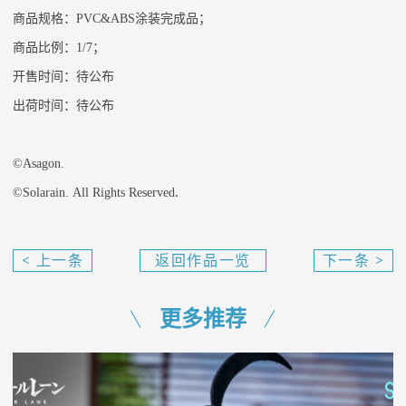
商品规格：
PVC&ABS涂装完成品；
商品比例：
1/7；
开售时间：
待公布
出荷时间：
待公布
©Asagon.
.
©Solarain.
All
Rights
Reserved
< 上一条
返回作品一览
下一条 >
「琪露
樋口円
诺 夏日
香 子夜
更多推荐
冰精
怪兽
ver.」
ver.1/7