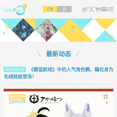
CN
JP
最新动态
《碧蓝航线》中的人气角色鹩、鵗化身为
2026-04-29
毛绒娃娃登场！