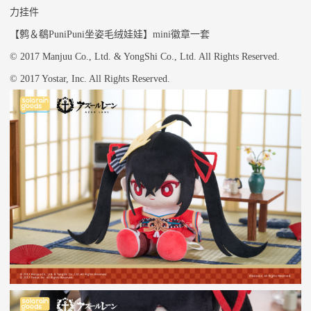
力挂件
【
鹩＆鵗
PuniPuni坐姿毛绒娃娃
】
mini徽章一套
© 2017 Manjuu Co., Ltd. & YongShi Co., Ltd. All Rights Reserved.
© 2017 Yostar, Inc. All Rig
h
ts Reserved.