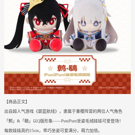
【商品正文】
出自超人气游戏《碧蓝航线》，隶属于重樱阵营的两位人气角色
「鹩」
&「鵗」以Q版形象——PuniPuni坐姿毛绒娃娃可爱登场！
每款娃娃高约
15cm，乖巧坐姿可爱满分，萌力加倍。