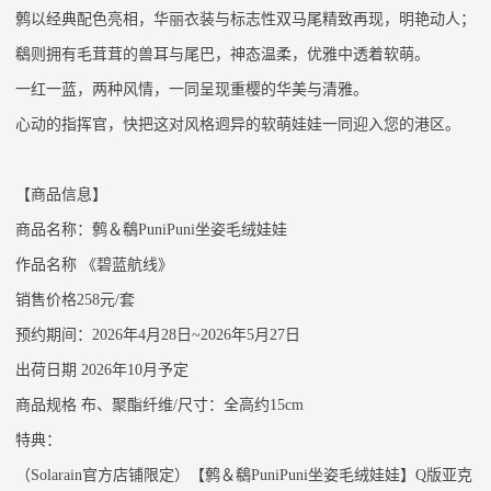
鹩以经典配色亮相，华丽衣装与标志性双马尾精致再现，明艳动人；
鵗则拥有毛茸茸的兽耳与尾巴，神态温柔，优雅中透着软萌。
一红一蓝，两种风情，一同呈现重樱的华美与清雅。
心动的指挥官，快把这对风格迥异的软萌娃娃一同迎入您的港区。
【商品信息】
商品名称：
鹩＆鵗
PuniPuni坐姿毛绒娃娃
作品名称
《
碧蓝航线
》
销售价格
258
元
/
套
预约期间：
202
6
年
4
月
28
日
~202
6
年
5
月
2
7
日
出荷日期
2026年
10
月予定
商品规格
布、聚酯纤维
/尺寸：全高约15cm
特典：
（
Solarain官方店铺限定）【
鹩＆鵗
PuniPuni坐姿毛绒娃娃
】
Q版亚克