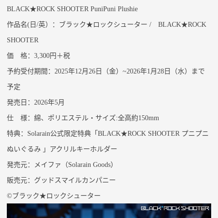
BLACK★ROCK SHOOTER
PuniPuni
Plushie
作品名
(
日
/
英）
：
ブラック
★ロックシューター
/
BLACK★ROCK
SHOOTER
価 格：
3,
3
00円＋税
予約受付期間：
2025
年
12
月
26
日
（
金）
~
2026
年
1
月
28
日（水）まで
予定
発売日：
2026年5月
仕 様：綿、ポリエステル・サイズ
:全高約150mm
特典：
Solarain
公式限定特典「
BLACK
★
ROCK SHOOTER
プニプニ
ぬいぐるみ 」アクリルキーホルダー
発売元：メイファ（
Solarain Goods）
販売元：グッドスマイルカンパニー
©ブラック★ロックシューター